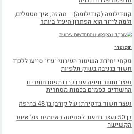
מרפסת פלדה תלויה
קונדילומה (קנדילומה) – מה זה, איך מטפלים,
ולמה לייזר הוא הפתרון היעיל ביותר
חוק וסדר
פקחי יחידת השיטור העירוני "עוז" סייעו ללכוד
חשוד בגניבה בשוק תלפיות
נעצר תושב חיפה שברכבו נתפסו חומרים
החשודים כסמים בכמות מסחרית
נעצר חשוד בדקירתו של קורבן בן 48 בחיפה
בן 50 נעצר בחשד לסחיטה באיומים של אימו
הקשישה