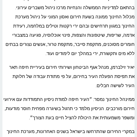
בהתאם למדיניות הממשלה והנחיות מרכז ניהול משברים עירוני.
מכלול החינוך ממונה בשעת חירום ואסון המוני על ניהול מערכת
החינוך במגוון תרחישים ובהם ירי רקטות וטילים במלחמה, רעידת
אדמה, שריפות, שיטפונות והצפות, פינוי אוכלוסיה, פגיעה במצבורי
חומרים מסוכנים, מתקפת סייבר, מתקפת טרור, אנשים נצורים בבתים
ללא מים ותקשורת, ירי במהלך יום לימודים ועוד.
יאיר זילברמן, מנהל אגף הביטחון ושירותי חירום בעיריית חיפה תאר
את תפיסת הפעלת העיר בחירום, על פי מתודת עבודה של חלוקת
העיר לשישה חבלים.
ממינהל החינוך נמסר: ״העיר חיפה למודת ניסיון התמודדות עם אירועי
חירום מורכבים. הניסיון מלמד כי תרגול בשיגרה מפחית חוסר מודעות,
ומשפר משמעותית את היכולת להציל חיים בעת הצורך״.
במקרי החירום שהתרחשו בישראל בשנים האחרונות, מערכת החינוך