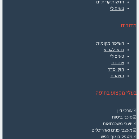
חדשות קרית ים
טעים לי
מדורים
חשיפה מקומית
כדאי לקרוא
טעים לי
צרכנות
חוק וסדר
הצהבת
בעלי מקצוע בחיפה
☑עורכי דין
☑סוכני ביטוח
☑יועצי משכנתאות
☑מעצבי פנים ואדריכלים
☑מטפלים גוף ונפש