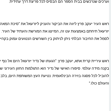
וערכים שנרכשים בבית הספר הם הבסיס לכל פריצת דרך עתידית.
ראש העיר יעקב פרץ ליווה את הביקור והעניק ליזרעאל את "סיכת המאה" ואת "עט המא
יזרעאל תיחתם באמצעות עט זה, המייצג את המורשת והעתיד של העיר. ש
לסמל את החיבור הבלתי ניתן לניתוק בין השורשים הנטועים עמוק בקהיל
ראש עיריית קרית
אתא
, יעקב פרץ: "הגעתו של נדיר יזרעאל היום אל נו
בקנה מידה עולמי. סיפורו האישי של נדיר הוא התגלמות החזון העירוני שלנ
להוביל לכל פסגה בזירה הבינלאומית. נטיעת העץ המשותפת היום, בלב
והעולם כולו."