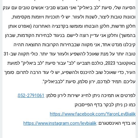
הסיעה שלי, סיעת "לב ביאליק" ואני מגבש סביבי אנשים טובים עם ענק
וכוונות טובות ליצור, לשנות ולעזור. יש לי תוכניות ויוזמות מקסימות,
חלקן חדשות, חלקן הובטחו ומומשו בקדנציה האחרונה (ואפרט אותן
בהמשך) וחלקן אני עדיין רוצה ליישם. בניגוד לבחירות הקודמות, שבהן
קיבלנו מנדט אחד, אני מקווה שבבחירות הקרובות התוצאה תהיה
טובה יותר על מנת שאוכל להשפיע ולעזור עוד יותר. כולי תקווה שב-31
באוקטובר 2023, כולכם תצביעו "לב" עבור סיעת "לב ביאליק" למועת
העיר, כדי שאוכל שוב להיכנס ולהשפיע, יש לי עוד הרבה לתרום. סומך
עליכם. תמיד לצדכם, ירון סלמן, סיעת "לבביאליק".
לפרטים או תמיכה ניתן לחייג ישירות לירון סלמן:
052-2791061
.
כמו כן ניתן לבקר בדף הפייסבוק:
https://www.facebook.com/YaronLevBialik
או בדף האינסטגרם:
https://www.instagram.com/levbialik