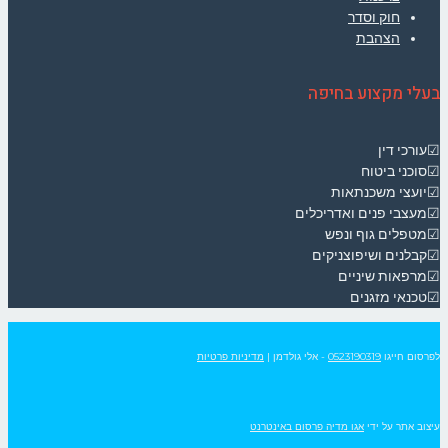
חוק וסדר
הצהבת
בעלי מקצוע בחיפה
☑עורכי דין
☑סוכני ביטוח
☑יועצי משכנתאות
☑מעצבי פנים ואדריכלים
☑מטפלים גוף ונפש
☑קבלנים ושיפוצניקים
☑מרפאות שיניים
☑טכנאי מזגנים
לפרסום חייגו
0523190319
- אלי גולדמן
|
מדיניות פרטיות
עיצוב אתר על ידי
אגו מדיה פרסום באינטרנט