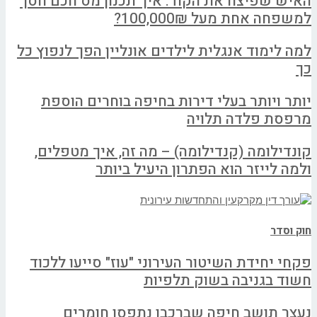
האיש שפיצח את הקוד: איך תכנון מס חכם חסך
למשפחה אחת מעל 100,000₪?
למה לימוד אנגלית לילדים אונליין הפך לנפוץ כל
כך
יותר ויותר בעלי דירות בחיפה בוחרים הוספת
מרפסת פלדה תלויה
קונדילומה (קנדילומה) – מה זה, איך מטפלים,
ולמה לייזר הוא הפתרון היעיל ביותר
חוק וסדר
פקחי יחידת השיטור העירוני "עוז" סייעו ללכוד
חשוד בגניבה בשוק תלפיות
נעצר תושב חיפה שברכבו נתפסו חומרים