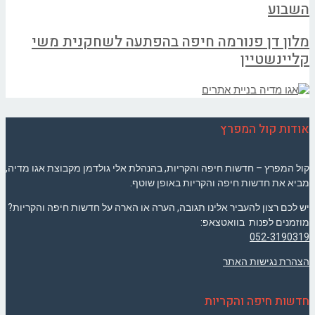
השבוע
מלון דן פנורמה חיפה בהפתעה לשחקנית משי
קליינשטיין
אודות קול המפרץ
קול המפרץ – חדשות חיפה והקריות, בהנהלת אלי גולדמן מקבוצת אגו מדיה,
מביא את חדשות חיפה והקריות באופן שוטף.
יש לכם רצון להעביר אלינו תגובה, הערה או הארה על חדשות חיפה והקריות?
מוזמנים לפנות בוואטצאפ:
052-3190319
הצהרת נגישות האתר
חדשות חיפה והקריות