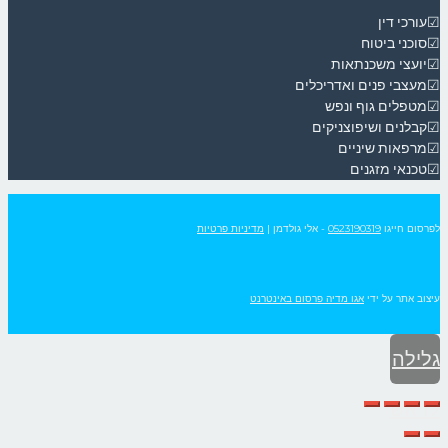
☑עורכי דין
☑סוכני ביטוח
☑יועצי משכנתאות
☑מעצבי פנים ואדריכלים
☑מטפלים גוף ונפש
☑קבלנים ושיפוצניקים
☑מרפאות שיניים
☑טכנאי מזגנים
לפרסום חייגו
0523190319
- אלי גולדמן
|
מדיניות פרטיות
עיצוב אתר על ידי
אגו מדיה פרסום באינטרנט
גלילה
לראש