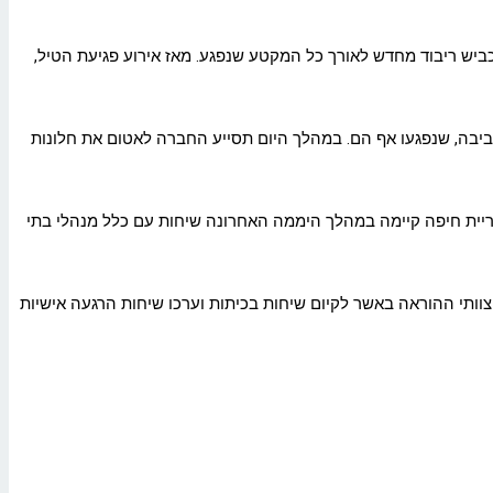
כביש ריבוד מחדש לאורך כל המקטע שנפגע. מאז אירוע פגיעת הטיל,
יבה, שנפגעו אף הם. במהלך היום תסייע החברה לאטום את חלונות
שיכים להיות גבוהים ועומדים על כ- 85 אחוז. הנהלת מינהל החינוך של עיריית חיפה קיימה במהלך היממה האחרונה שיחות עם כלל מנהלי בתי
צוותי ההוראה באשר לקיום שיחות בכיתות וערכו שיחות הרגעה אישיות