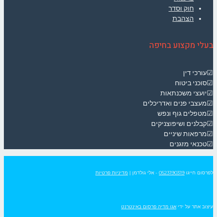
חוק וסדר
הצהבת
בעלי מקצוע בחיפה
☑עורכי דין
☑סוכני ביטוח
☑יועצי משכנתאות
☑מעצבי פנים ואדריכלים
☑מטפלים גוף ונפש
☑קבלנים ושיפוצניקים
☑מרפאות שיניים
☑טכנאי מזגנים
לפרסום חייגו
0523190319
- אלי גולדמן
|
מדיניות פרטיות
עיצוב אתר על ידי
אגו מדיה פרסום באינטרנט