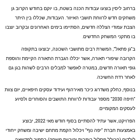
ברחוב ליסין בוצעו עבודות הכנה בשטח, בו יוקם בחודש הקרוב גן
משחקים חדש לרווחת תושבי האיזור. העבודות, שכללו בין היתר
הצבת עמודי הצללה חדשים, הסתיימו בימים האחרונים ובקרוב יוצבו
בו מתקני המשחק החדשים.
ב"גן פתאל", המשרת רבים מתושבי השכונה, יבוצעו בתקופה
הקרובה שיפורי תאורה, אשר יכללו הגברת התאורה הקיימת והוספת
גופי תאורה חדשים, במטרה לאפשר למבלים הרבים לשהות בגן גם
לאחר רדת החשיכה.
בנוסף, כחלק משדרוג כיכר מאירהוף ועידוד עסקים חיפאיים, יזם צוות
"חיפה 2030" מספר עבודות לרווחת התושבים והסוחרים ולסיוע
לעסקים המקומיים.
הפרויקט, אשר עתיד להסתיים בסוף חודש מאי 2022, יבוצע
באמצעות חברת "יפה נוף" ויכלול הקמת מתחם ישיבה ומשחק ייחודי
לילדים (הכולל מסלול בימבות וקוביות משחק) בסמוך למדשאה