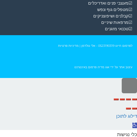
☑מעצבי פנים ואדריכלים
☑מטפלים גוף ונפש
☑קבלנים ושיפוצניקים
☑מרפאות שיניים
☑טכנאי מזגנים
לפרסום חייגו
0523190319
- אלי גולדמן
|
מדיניות פרטיות
עיצוב אתר על ידי
אגו מדיה פרסום באינטרנט
לילה
ראש
עמוד
דילוג לתוכן
תח
רגל
כלי נגישות