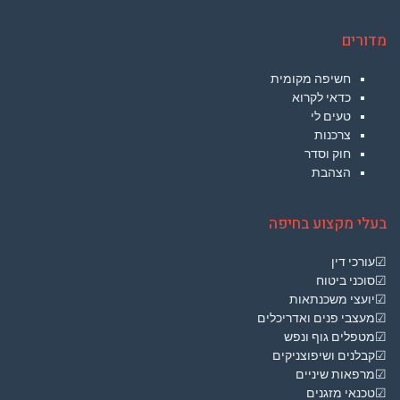
מדורים
חשיפה מקומית
כדאי לקרוא
טעים לי
צרכנות
חוק וסדר
הצהבת
בעלי מקצוע בחיפה
☑עורכי דין
☑סוכני ביטוח
☑יועצי משכנתאות
☑מעצבי פנים ואדריכלים
☑מטפלים גוף ונפש
☑קבלנים ושיפוצניקים
☑מרפאות שיניים
☑טכנאי מזגנים