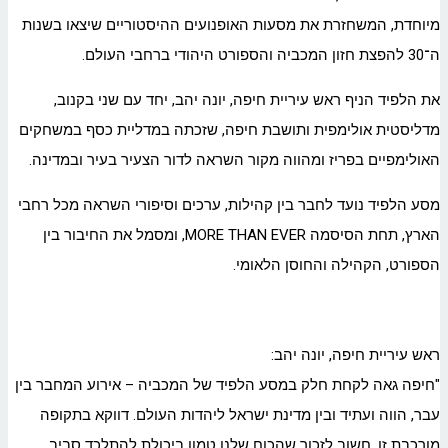
מיוחדת, המשחזרת את מסעות האופנועים ההיסטוריים שיצאו בשנות
ה־30 להפצת חזון המכביה והספורט היהודי ברחבי העולם.
את הלפיד הניף ראש עיריית חיפה, יונה יהב, יחד עם שני בקנוב,
מדליסטית אולימפית ותושבת חיפה, שזכתה במדליית כסף במשחקים
האולימפיים בפריז ומהווה מקור השראה לדור הצעיר בעיר ובמדינה.
מסע הלפיד נועד לחבר בין קהילות, ערכים וסיפורי השראה מכל רחבי
הארץ, תחת הסיסמה MORE THAN EVER, ומסמל את החיבור בין
הספורט, הקהילה והחוסן הלאומי.
ראש עיריית חיפה, יונה יהב:
"חיפה גאה לקחת חלק במסע הלפיד של המכביה – אירוע המחבר בין
עבר, הווה ועתיד ובין מדינת ישראל ליהדות העולם. דווקא בתקופה
מורכבת זו, חשוב לזכור שהכוח שלנו טמון ביכולת להתלכד סביב