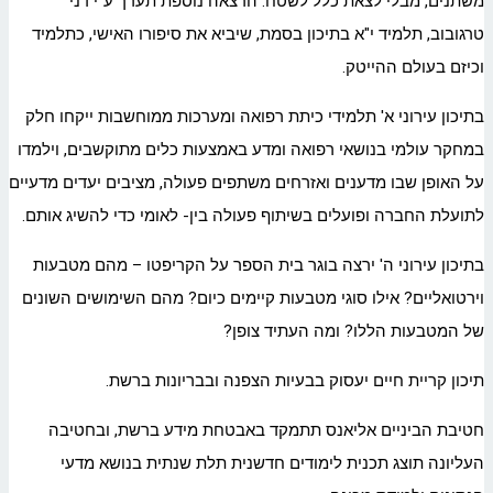
משתנים, מבלי לצאת כלל לשטח. הרצאה נוספת תערך ע"י דני
טרגובוב, תלמיד י"א בתיכון בסמת, שיביא את סיפורו האישי, כתלמיד
וכיזם בעולם ההייטק.
בתיכון עירוני א' תלמידי כיתת רפואה ומערכות ממוחשבות ייקחו חלק
במחקר עולמי בנושאי רפואה ומדע באמצעות כלים מתוקשבים, וילמדו
על האופן שבו מדענים ואזרחים משתפים פעולה, מציבים יעדים מדעיים
לתועלת החברה ופועלים בשיתוף פעולה בין- לאומי כדי להשיג אותם.
בתיכון עירוני ה' ירצה בוגר בית הספר על הקריפטו – מהם מטבעות
וירטואליים? אילו סוגי מטבעות קיימים כיום? מהם השימושים השונים
של המטבעות הללו? ומה העתיד צופן?
תיכון קריית חיים יעסוק בבעיות הצפנה ובבריונות ברשת.
חטיבת הביניים אליאנס תתמקד באבטחת מידע ברשת, ובחטיבה
העליונה תוצג תכנית לימודים חדשנית תלת שנתית בנושא מדעי