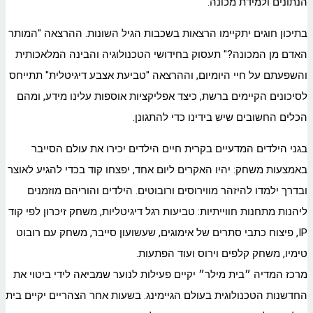
הנתונים ולמידת מכונה.
בתיכון חוגים יתקיימו הרצאות בשכבות הגיל השונות. ההרצאה "המותר
האדם מן המכונה?" תעסוק בחידושי הטכנולוגיה והבינה המלאכותית
והשפעתם על חיי היומיום, וההרצאה "טביעת אצבע דיגיטלית" תתייחס
לסיכונים הקיימים ברשת, כיצד אפליקציות אוספות עלינו מידע, ומהם
הכלים החשובים שיש בידינו כדי להתגונן.
בגני הילדים המדעיים בקרית חיים הילדים יכירו את עולם הסייבר
באמצעות משחק: יהיו האקרים ליום אחד, יפצחו קוד בכדי להגיע לאוצר
ובדרך ילמדו להיזהר מווירוסים ורובוטים. הילדים והוריהם מוזמנים
ליהנות מתחנות חווייתיות: טביעות רגל דיגיטליות, משחק זיכרון לפי קוד
IP, פיצוח כתבי סתרים של אימוגים, שעשועון סייבר, משחק עם רובוט
טימיו, משחק קלפים וירוס ועוד הפתעות.
מרכז המדיה ״בית מילר״ יקיים פעילות לנוער שמביאה לידי ביטוי את
החדשנות הטכנולוגית בעולם הגיימינג. בשעות אחר הצהריים יקיים בית