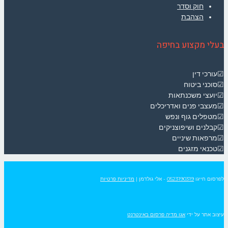
חוק וסדר
הצהבת
בעלי מקצוע בחיפה
☑עורכי דין
☑סוכני ביטוח
☑יועצי משכנתאות
☑מעצבי פנים ואדריכלים
☑מטפלים גוף ונפש
☑קבלנים ושיפוצניקים
☑מרפאות שיניים
☑טכנאי מזגנים
לפרסום חייגו
0523190319
- אלי גולדמן
|
מדיניות פרטיות
עיצוב אתר על ידי
אגו מדיה פרסום באינטרנט