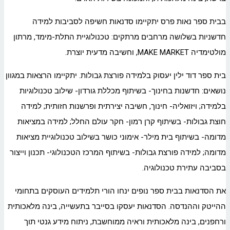
בבית ספר נאות פרס יתקיימו סדנאות חשיפה לסביבות למידה
חדשניות בשלושה מרחבים מרתקים: טכנולוגיית התלת-מימד, מרתון
מולטימדיה MAKE MARKET, וחשיבה מדעית יוצרת.
בית ספר דוד ילין יעסוק בלמידה פורצת גבולות. יתקיימו הרצאות במגוון
נושאים: חדשנות בחינוך- בשיתוף מכללת גורדון- שילוב טכנולוגיות
בלמידה; ויזואליה- חינוך, חשיבה יצירתית ופרשנות חזותית; למידה
חוצת גבולות- בשיתוף קרן רמון- חקר עולם החלל; למידה במציאות
מדומה- בשיתוף בית מילר- אימוני כושר בשילוב טכנולוגיית מציאות
מדומה; למידה פורצת גבולות- בשיתוף המרכז הטכנולוגי- תכנון וייצור
בסביבה עתירת טכנולוגיה.
את הסדנאות בבית ספר נופים ינחו הורי תלמידים העוסקים בתחומי
ההייטק וההנדסה. הסדנאות יעסקו בסייבר בתעשייה, בינה מלאכותית
ורחפנים, בינה מלאכותית וראיה ממוחשבת, ניתוח מידע גנטי תוך