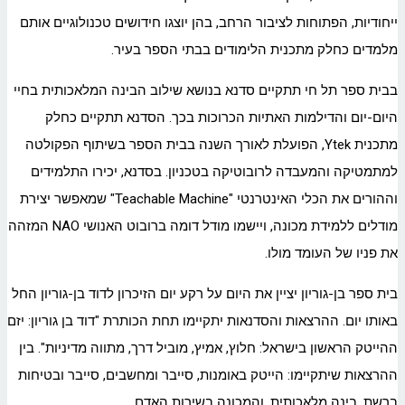
ייחודיות, הפתוחות לציבור הרחב, בהן יוצגו חידושים טכנולוגיים אותם
מלמדים כחלק מתכנית הלימודים בבתי הספר בעיר.
בבית ספר תל חי תתקיים סדנא בנושא שילוב הבינה המלאכותית בחיי
היום-יום והדילמות האתיות הכרוכות בכך. הסדנא תתקיים כחלק
מתכנית Ytek, הפועלת לאורך השנה בבית הספר בשיתוף הפקולטה
למתמטיקה והמעבדה לרובוטיקה בטכניון. בסדנא, יכירו התלמידים
וההורים את הכלי האינטרנטי "Teachable Machine" שמאפשר יצירת
מודלים ללמידת מכונה, ויישמו מודל דומה ברובוט האנושי NAO המזהה
את פניו של העומד מולו.
בית ספר בן-גוריון יציין את היום על רקע יום הזיכרון לדוד בן-גוריון החל
באותו יום. ההרצאות והסדנאות יתקיימו תחת הכותרת "דוד בן גוריון: יזם
ההייטק הראשון בישראל: חלוץ, אמיץ, מוביל דרך, מתווה מדיניות". בין
ההרצאות שיתקיימו: הייטק באומנות, סייבר ומחשבים, סייבר ובטיחות
ברשת, בינה מלאכותית, והמכונה בשירות האדם.