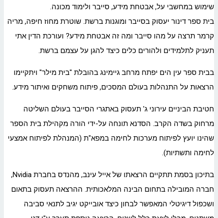
שימוש במחשבי על, אבטחת מידע, סייבר ולימוד מכונה.
בית ספר דינור יעסוק בסייבר ומוגנות ברשת. שוטרת מחוז חיפה, מריה
קרמר תרצה על מהו סייבר ומה זה אבטחת מידע? ועורכת הדין אתי
תעניק לתלמידים ולהורים כלים כיצד להגן על עצמם ברשת.
בבית ספר עין הים יפתח מרחב גיימינג בהובלת "בית מילר" ויתקיימו
הרצאות על התנהלות בעולם המסכים, פיתוח משחקים ואיתור מידע.
חטיבת הביניים עירוני ג' תעסוק באתגרי הסייבר בעולם השליטה
מרחוק בשדה הקרב. הסדנא תונחה על-ידי הורה מקהילת בית הספר
שהינו יועץ לפיתוח מערכות לחימה במפא"ת (המנהלת לפיתוח אמצעי
לחימה ותשתיות).
בתיכון בסמת תתקיים הרצאתו של אייל עינב, מהנדס בחברת Nvidia,
חברה המובילה בתחום הבינה המלאכותית. ההרצאה תעסוק בתאום
ושכפול דיגיטלי המאפשר לבחון כיצד אובייקט יגיב לתנאי סביבה