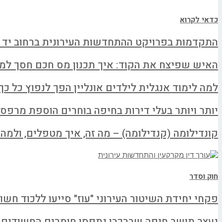
כדאי לקרוא
התקדמות בפרויקט ההתחדשות העירונית ברחוב יד 
האיש שפיצח את הקוד: איך תכנון מס חכם חסך למשפחה א
למה לימוד אנגלית לילדים אונליין הפך לנפוץ כל כך
יותר ויותר בעלי דירות בחיפה בוחרים הוספת מרפס
קונדילומה (קנדילומה) – מה זה, איך מטפלים, ולמה ל
חוק וסדר
פקחי יחידת השיטור העירוני "עוז" סייעו ללכוד חשו
נעצר תושב חיפה שברכבו נתפסו חומרים החשודים