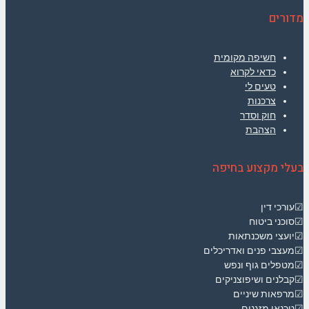
מדורים
חשיפה מקומית
כדאי לקרוא
טעים לי
צרכנות
חוק וסדר
הצהבת
בעלי מקצוע בחיפה
☑עורכי דין
☑סוכני ביטוח
☑יועצי משכנתאות
☑מעצבי פנים ואדריכלים
☑מטפלים גוף ונפש
☑קבלנים ושיפוצניקים
☑מרפאות שיניים
☑טכנאי מזגנים