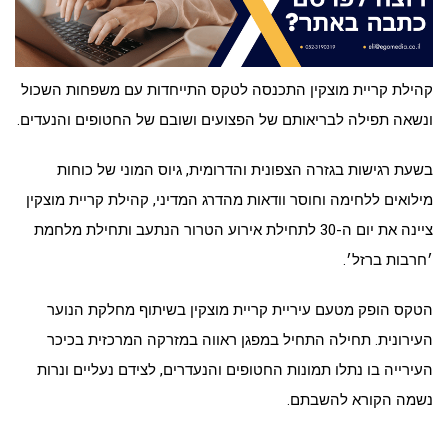
קהילת קריית מוצקין התכנסה לטקס התייחדות עם משפחות השכול
ונשאה תפילה לבריאותם של הפצועים ושובם של החטופים והנעדים.
בשעת רגישות בגזרה הצפונית והדרומית, גיוס המוני של כוחות
מילואים ללחימה וחוסר וודאות מהדרג המדיני, קהילת קריית מוצקין
ציינה את יום ה-30 לתחילת אירוע הטרור הנתעב ותחילת מלחמת
׳חרבות ברזל׳.
הטקס הופק מטעם עיריית קריית מוצקין בשיתוף מחלקת הנוער
העירונית. תחילה התחיל במפגן ראווה במזרקה המרכזית בכיכר
העירייה בו נתלו תמונות החטופים והנעדרים, לצידם נעליים ונרות
נשמה הקורא להשבתם.