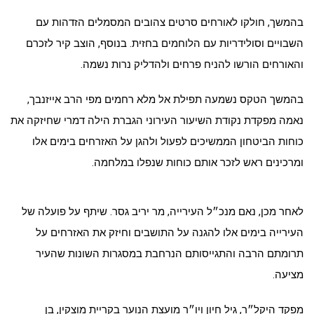
בהמשך, חולקו לאורחים סרטים צהובים המסמלים הזדהות עם
השבויים וסולידריות עם הלוחמים בחזית. בנוסף, הוצב קיר לזכרם
והאורחים הורשו להניח פרחים ולהדליק נרות נשמה.
בהמשך הטקס נשמעה תפילת אל מלא רחמים מפי הרב אייזנבך,
נאמה מפקדת נקודת השיעור העירוני הגברת הילה דמרי שחיזקה את
כוחות הביטחון הממשיכים לפעול ולהגן על האזרחים בימים אלו
ומרכינים ראש לזכר אותם כוחות שנפלו במלחמה.
לאחר מכן, נאם מנכ״ל העירייה, מר יריב גסר. שיתף על פועלה של
העירייה בימים אלו להגנה על התושבים וחיזק את האזרחים על
תרומתם הרבה והתגייסותם הנרחבת במסגרות השונות שהעיר
מציעה.
מפקד היקל״ר, גיל חיון ויו״ר מועצת הנוער בקריית מוצקין, בן