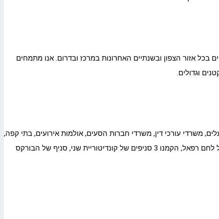
קריית אתא. המשרד מונה 7 עובדים. אנו מתכננים ומנהלים פרויקטים בכל אזור הצפון ובשנתיים האחרונות במרכז ובדרום. אנו מתמחים
נים וגדולים.
ם, משרדי עורכי דין, משרדי חברות הסעים, אולמות אירועים, בתי קפה,
מסעדות וחנויות. חידשנו 2 משלושת האולמות של נוביה, חידשנו את אולמי הילולה, חידשנו את 2 האולמות של כינורות. כמו כן תיכננו שני סניפים של לחם רפאל, הקמנו 3 סניפים של קונדיטוריית שני, סניף של הבורקס