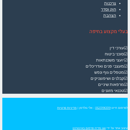
צרכנות
חוק וסדר
הצהבת
בעלי מקצוע בחיפה
☑עורכי דין
☑סוכני ביטוח
☑יועצי משכנתאות
☑מעצבי פנים ואדריכלים
☑מטפלים גוף ונפש
☑קבלנים ושיפוצניקים
☑מרפאות שיניים
☑טכנאי מזגנים
לפרסום חייגו
0523190319
- אלי גולדמן
|
מדיניות פרטיות
עיצוב אתר על ידי
אגו מדיה פרסום באינטרנט