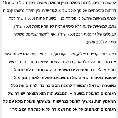
לרשות הרבים, לרבות פסולת בניין ופסולת אישית. בסך הכול נרשמו 16
דו"חות סביבתיים על סך כולל של 10,250 ש"ח. בין היתר, נרשמו קנסות
לנהגי משאיות שהשליכו פסולת בניין בשטח פתוח (1,500 ש"ח לכל
נהג), למשאית שנעה ללא כיסוי וגרמה לפיזור פסולת (750 ש"ח),
לבעלים של גרוטאת רכב (750 ש"ח), ואף לחשוד שנתפס משליך
סיגריה (250 ש"ח).
ראש בעיר קריית ביאליק, אלי דוקורסקי, בירך על קיום המבצע והדגיש
את מחויבות העיר למאבק בנגע הרעש והפשיעה הסביבתית:
"
רעש
חריג מכלי רכב ואופנועים משופרים הוא מטרד בלתי נסבל
שפוגע באיכות החיים של התושבים. פעלתי לאורך זמן מול
משטרת ישראל והמשרד להגנת הסביבה כדי לרתום את כלל
הגורמים לפעולה בשטח – והמבצע הזה הוא תוצאה ישירה של
המאמץ הזה. נמשיך לפעול בנחישות ובשיתוף פעולה מלא עם כל
הגורמים האמונים על אכיפה ושמירה על איכות החיים בעיר
."