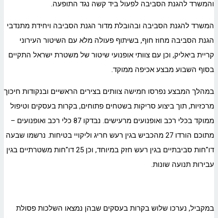
והמשרד להגנת הסביבה לפעול ביד קשה נגד התופעה.
המשרד להגנת הסביבה ובהובלת מדור הגנת הסביבה ויחידת מתנדבי
הגנת הסביבה מחוז חוף, בשיתוף פעולה מלא עם השיטור העירוני
קריית ביאליק, וכן עם צוותי אופנועי שיטור של משטרת ישראל התקיים
בסוף השבוע מבצע אכיפה ממוקד.
במהלך המבצע נפרסו חמישה צוותים בצירים הראשיים ובנקודות חיכוך
מרכזיות, תוך ביצוע סריקות בשטחים פתוחים, בקרות בעסקים וטיפול
ממוקד בכלי רכב ואופנועים מרעישים. נבדקו 87 כלי רכב ואופנועים –
מתוכם הורדו 27 מהכביש בגין רעש חריג וליקויי בטיחות. נרשמו שבעה
דו"חות סביבתיים בגין רעש חזק במיוחד, וכן 25 דו"חות משטרתיים בגין
עבירות תנועה שונות.
במקביל, נערכו שלוש בקרות בעסקים שבהן נמצאו השלכות פסולת