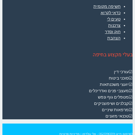
חשיפה מקומית
כדאי לקרוא
טעים לי
צרכנות
חוק וסדר
הצהבת
בעלי מקצוע בחיפה
☑עורכי דין
☑סוכני ביטוח
☑יועצי משכנתאות
☑מעצבי פנים ואדריכלים
☑מטפלים גוף ונפש
☑קבלנים ושיפוצניקים
☑מרפאות שיניים
☑טכנאי מזגנים
לפרסום חייגו
0523190319
- אלי גולדמן
|
מדיניות פרטיות