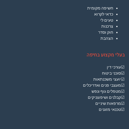
חשיפה מקומית
כדאי לקרוא
טעים לי
צרכנות
חוק וסדר
הצהבת
בעלי מקצוע בחיפה
☑עורכי דין
☑סוכני ביטוח
☑יועצי משכנתאות
☑מעצבי פנים ואדריכלים
☑מטפלים גוף ונפש
☑קבלנים ושיפוצניקים
☑מרפאות שיניים
☑טכנאי מזגנים