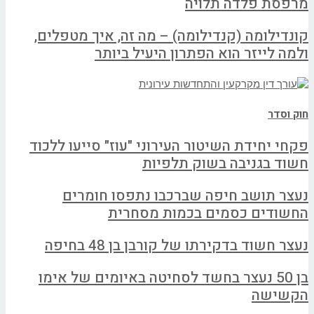
מרפסת פלדה תלויה
קונדילומה (קנדילומה) – מה זה, איך מטפלים,
ולמה לייזר הוא הפתרון היעיל ביותר
חוק וסדר
פקחי יחידת השיטור העירוני "עוז" סייעו ללכוד
חשוד בגניבה בשוק תלפיות
נעצר תושב חיפה שברכבו נתפסו חומרים
החשודים כסמים בכמות מסחרית
נעצר חשוד בדקירתו של קורבן בן 48 בחיפה
בן 50 נעצר בחשד לסחיטה באיומים של אימו
הקשישה