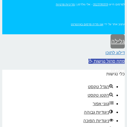
לפרסום חייגו
0523190319
- אלי גולדמן
|
מדיניות פרטיות
עיצוב אתר על ידי
אגו מדיה פרסום באינטרנט
גלילה
דילוג לתוכן
לראש
פתח סרגל נגישות
העמוד
כלי נגישות
הגדל טקסט
הקטן טקסט
גווני אפור
ניגודיות גבוהה
ניגודיות הפוכה