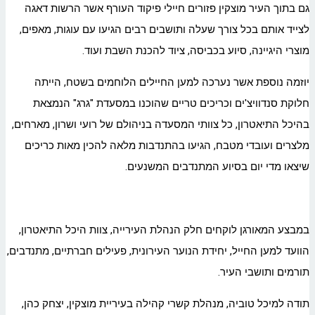
גם בתוך העיר מוצקין פזורים חיילי פיקוד העורף אשר הרשות דאגה
לצייד אותם בכל צורך שעלה ותושבים רבים הגיעו עם עוגות, מאפים,
מוצרי היגיינה, סיוע בכביסה, ציוד להכנת השבת ועוד.
יוזמה נוספת אשר נערכה למען החיילים הלוחמים בשטח, הייתה
חלוקת סנדוויצ'ים וכריכים טריים שהוכנו במסעדת "גרג" הנמצאת
בהיכל התיאטרון, כל צוותי המסעדה בניהולם של רועי ושרון, מארחים,
מלצרים ועובדי מטבח, הגיעו בהתנדבות מלאה להכין מאות כריכים
שיצאו מדי יום בסיוע המתנדבים המשנעים.
במבצע המאורגן לוקחים חלק הנהלת העירייה, צוות היכל התיאטרון,
הוועד למען החייל, יחידת הנוער העירונית, פעילים חברתיים, מתנדבים,
תורמים ותושבי העיר.
תודה למיכל טוביה, מנהלת קשרי קהילה בעיריית מוצקין, יצחק כהן,