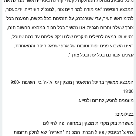
מיכל טוביה, מנהלת המחלקה לקשרי קהילה בעירייה אשר מנהלת את
המבצע הוסיפה: "אני מודה למר חיים צורי, למנכ"ל העירייה, יריב גסר,
למ"מ ראש העיר, עדי שטרנברג, על הזמינות בכל בקשה, המענה בכל
צורך שעלה והרוח הגבית. אנו נמשיך בכל הכוח במבצע החשוב הזה,
נסייע ולו במעט לחיילים היקרים שלנו ונקל עליהם עד כמה שנוכל,
ראינו השבוע פנים יפות וטובות של ארץ ישראל היפה והמאוחדת,
זמינים עבורכם בכל עת ובכל צורך".
המבצע ממשיך בהיכל התיאטרון מוצקין ימי א'-ה' בין השעות 9:00-
18:00
מוזמנים להגיע, לתרום ולסייע.
בצילומים:
משפחת בזק מקריית מוצקין במחווה יפה לחיילים
צחי צ׳רבינסקי, פעיל חברתי המכונה ׳האריה׳ יצא לחלק תרומות