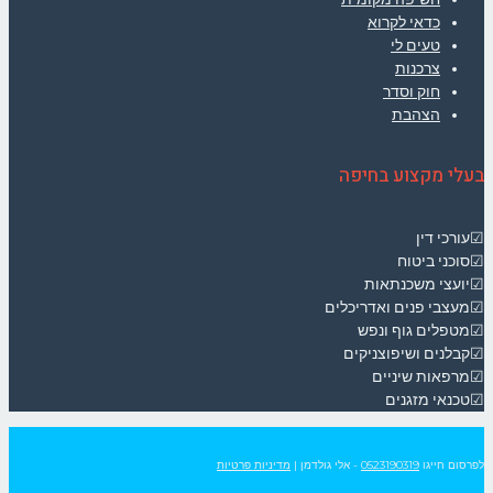
כדאי לקרוא
טעים לי
צרכנות
חוק וסדר
הצהבת
בעלי מקצוע בחיפה
☑עורכי דין
☑סוכני ביטוח
☑יועצי משכנתאות
☑מעצבי פנים ואדריכלים
☑מטפלים גוף ונפש
☑קבלנים ושיפוצניקים
☑מרפאות שיניים
☑טכנאי מזגנים
לפרסום חייגו
0523190319
- אלי גולדמן
|
מדיניות פרטיות