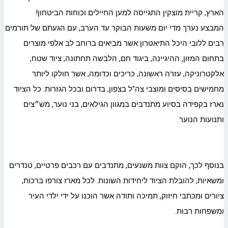
הארץ, קריית מוצקין התגייסה למען החיילים וכוחות הביטחון!
המבצע נערך מדי יום משעות הבוקר עד הערב, עם הגעתם של תורמים
רבים ללובי היכל התיאטרון אשר מביאים ברוחב לב אלפי מוצרים
בתחום המזון, ההיגיינה, ביגוד חם, הלבשה תחתונה, ציוד שטח,
אלקטרוניקה, עזרה ראשונה, כריכים וכדומה, אשר חולקו ליותר
מחמישים בסיסים ומוצבי צה"ל בצפון, בדרום ובכל הגזרות. כל הציוד
נארז בקפידה בסיוע מתנדבים במגוון הגילאים, בני נוער, מש״צים
ותנועות הנוער.
בנוסף לכך, הוקם צוות משנעים, מתנדבים עם רכבים פרטיים, טנדרים
ומשאיות, להובלת הציוד ליחידות השונות. לכל מארז צורפו ברכות,
ציורים ומכתבי חיזוק, תמיכה ותודה אשר הוכנו על ידי ילדי העיר
ומשפחות רבות.