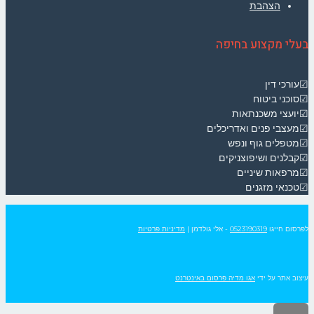
הצהבת
בעלי מקצוע בחיפה
☑עורכי דין
☑סוכני ביטוח
☑יועצי משכנתאות
☑מעצבי פנים ואדריכלים
☑מטפלים גוף ונפש
☑קבלנים ושיפוצניקים
☑מרפאות שיניים
☑טכנאי מזגנים
לפרסום חייגו
0523190319
- אלי גולדמן
|
מדיניות פרטיות
עיצוב אתר על ידי
אגו מדיה פרסום באינטרנט