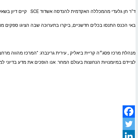
ד"ר חן גלעדי מהמכללה האקדמית להנדסה אשדוד SCE קיים דיון בשאלה: "מה הקשר בין רובוטים אוטונומיים לקפה חם בכיתה?"
באי הכנס התנסו בכלים חדשניים, ביקרו בתערוכה שבה הציגו ספקים מ
מנהלת מרכז פסג״ה קריית ביאליק , עירית גרינברג: "המרכז מהווה מרחב
לציידם במיומנויות הנחוצות בעולם המחר. אנו הופכים את מדע בדיוני למ