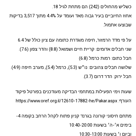
כשליש מהחולים (242) הם מתחת לגיל 18.
אחוז החיוביים בעיר גבוה מאד ועומד על 4.4% מתוך 3,517 בדיקות
שבוצעו אתמול.
על פי מדד הרמזור, חיפה מוגדרת כתומה עם ציון כולל של 6.4
שני חבלים אדומים: קריית חיים ושמואל (8.8) והדר צפון (7.6).
חבל כתום: רמות כרמל (6.8)
שלושה חבלים צהובים: נו״ש (5.3), כרמל (5.4), מערב חיפה (4.9).
חבל ירוק: הדר דרום (3.7).
שעות וימי הפעילות במתחמי הבדיקה מעודכנים בפורטל פיקוד
העורף: https://www.oref.org.il/12610-17882-he/Pakar.aspx
מתחם חיסוני קורונה בגרנד קניון פתוח לקהל הרחב בקומה 4-
בימים א׳-ה׳ בשעות 10:40-20:00
וביום ו׳ בשעות 10:30-13:00