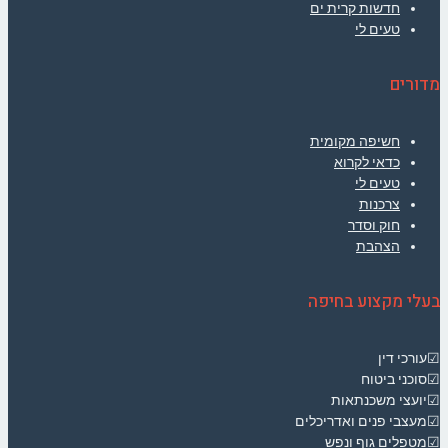
חדשות קרית ים
טעים לי
מדורים
חשיפה מקומית
כדאי לקרוא
טעים לי
צרכנות
חוק וסדר
הצהבת
בעלי מקצוע בחיפה
☑עורכי דין
☑סוכני ביטוח
☑יועצי משכנתאות
☑מעצבי פנים ואדריכלים
☑מטפלים גוף ונפש