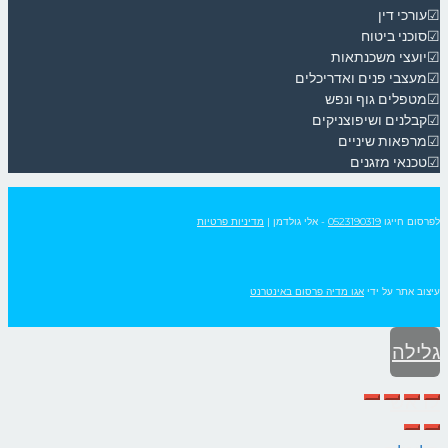
☑עורכי דין
☑סוכני ביטוח
☑יועצי משכנתאות
☑מעצבי פנים ואדריכלים
☑מטפלים גוף ונפש
☑קבלנים ושיפוצניקים
☑מרפאות שיניים
☑טכנאי מזגנים
לפרסום חייגו
0523190319
- אלי גולדמן
|
מדיניות פרטיות
עיצוב אתר על ידי
אגו מדיה פרסום באינטרנט
גלילה
לראש