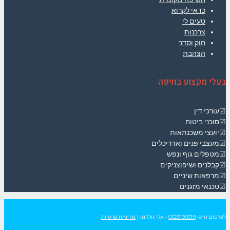
כדאי לקרוא
טעים לי
צרכנות
חוק וסדר
הצהבת
בעלי מקצוע בחיפה
☑עורכי דין
☑סוכני ביטוח
☑יועצי משכנתאות
☑מעצבי פנים ואדריכלים
☑מטפלים גוף ונפש
☑קבלנים ושיפוצניקים
☑מרפאות שיניים
☑טכנאי מזגנים
לפרסום חייגו
0523190319
- אלי גולדמן
|
מדיניות פרטיות