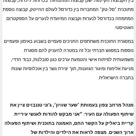
בין הקבוצות הקיימות ישנן קבוצות המתמחות בכדורגל לילדות, קבוצות
מתוכנית ׳סל-טק׳ המחברות בין כדורסל לעולם ההייטק, קבוצה נוספת
המתמחה בכדורסל לנערות וקבוצה המיועדת לנערים על הספקטרום
האוטיסטי.
במסגרת התוכנית משתתפים החניכים פעמיים בשבוע באימון ופעמיים
נוספות במפגש חברתי וכל זה במטרה להעניק להם מסגרת
משמעותית לפיתוח אישי והטמעת ערכים כגון סובלנות, כבוד הדדי,
מניעת אלימות ומיגור הגזענות, תוך יצירת גשר בין אוכלוסיות שונות
בחברה הישראלית.
מנהל מרחב צפון בעמותת ׳שער שוויון׳, ג'וני טננבוים ציין את
שיתוף הפעולה עם העיר: ״אני מבקש להודות לאנשי עיריית
קריית ביאליק על הקשר החם, האמונה בתוכנית ושיתוף הפעולה
ארוך השנים. מצפה לראות את הילדים והילדות של