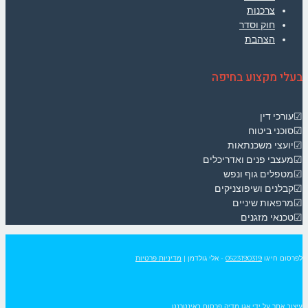
צרכנות
חוק וסדר
הצהבת
בעלי מקצוע בחיפה
☑עורכי דין
☑סוכני ביטוח
☑יועצי משכנתאות
☑מעצבי פנים ואדריכלים
☑מטפלים גוף ונפש
☑קבלנים ושיפוצניקים
☑מרפאות שיניים
☑טכנאי מזגנים
לפרסום חייגו
0523190319
- אלי גולדמן
|
מדיניות פרטיות
עיצוב אתר על ידי
אגו מדיה פרסום באינטרנט