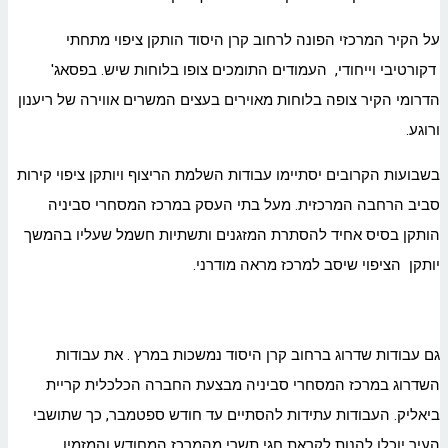
על הקיר המרכזי הפונה לרחוב קרן היסוד הותקן ציפוי מתחתי
דקורטיבי וייחודי, העמודים התומכים צופו בלוחות שיש. בפסאג'
הדרומי הקיר צופה בלוחות מאוירים בעצים המשרים אווירה של ריענון
ורוגע.
בשבועות הקרובים יסתיימו עבודות השלמת הריצוף ויותקן ציפוי קירות
סביב הרחבה המרכזית. מעל בתי העסק במרכז המסחרי סביניה
הותקן בסיס אחיד להסתרת המזגנים ותשתיות חשמל שעליו בהמשך
יותקן הציפוי שיסב למרכז מראה מודרני.
גם עבודות שדרוג ברחוב קרן היסוד נמשכות במרץ . את עבודות
השדרוג במרכז המסחרי סביניה מבצעת החברה הכלכלית קריית
ביאליק. העבודות עתידות להסתיים עד חודש ספטמבר, כך שתושבי
העיר יוכלו להנות לקראת חגי תשרי מהמרכז המחודש והמזמין