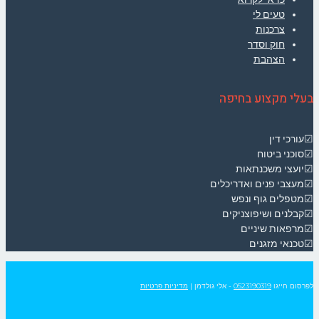
טעים לי
צרכנות
חוק וסדר
הצהבת
בעלי מקצוע בחיפה
☑עורכי דין
☑סוכני ביטוח
☑יועצי משכנתאות
☑מעצבי פנים ואדריכלים
☑מטפלים גוף ונפש
☑קבלנים ושיפוצניקים
☑מרפאות שיניים
☑טכנאי מזגנים
לפרסום חייגו
0523190319
- אלי גולדמן
|
מדיניות פרטיות