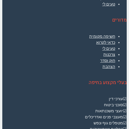
טעים לי
מדורים
חשיפה מקומית
כדאי לקרוא
טעים לי
צרכנות
חוק וסדר
הצהבת
בעלי מקצוע בחיפה
☑עורכי דין
☑סוכני ביטוח
☑יועצי משכנתאות
☑מעצבי פנים ואדריכלים
☑מטפלים גוף ונפש
☑קבלנים ושיפוצניקים