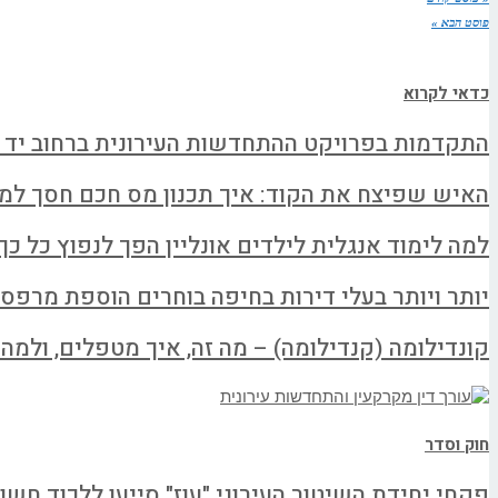
פוסט הבא »
כדאי לקרוא
התקדמות בפרויקט ההתחדשות העירונית ברחוב יד 
האיש שפיצח את הקוד: איך תכנון מס חכם חסך למשפחה א
למה לימוד אנגלית לילדים אונליין הפך לנפוץ כל כך
יותר ויותר בעלי דירות בחיפה בוחרים הוספת מרפס
קונדילומה (קנדילומה) – מה זה, איך מטפלים, ולמה ל
חוק וסדר
פקחי יחידת השיטור העירוני "עוז" סייעו ללכוד חשו