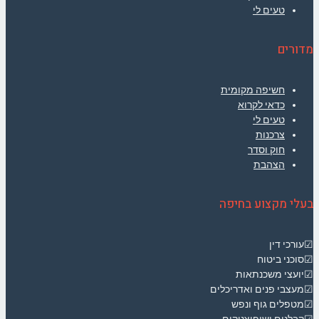
טעים לי
מדורים
חשיפה מקומית
כדאי לקרוא
טעים לי
צרכנות
חוק וסדר
הצהבת
בעלי מקצוע בחיפה
☑עורכי דין
☑סוכני ביטוח
☑יועצי משכנתאות
☑מעצבי פנים ואדריכלים
☑מטפלים גוף ונפש
☑קבלנים ושיפוצניקים