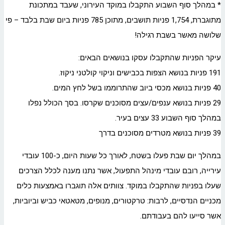
* במהלך סוף השבוע התקבלו במוקד העירוני, שעבד במתכונת
מתוגברת, 1,754 פניות תושבים, מתוכן 785 פניות ביום שבת בלבד – פי
שלושה מאשר בשבת רגילה!
עיקר הפניות שהתקבלו עסקו בנושאים הבאים:
191 פניות בנושא הצפות בכבישים וניקוי קולטני ניקוז.
40 פניות בנושא מכסי ביוב שהתרוממו בשל לחץ המים.
29 פניות בנושא ענפים/עצים מסוכנים שקרסו. בסך הכולל נפלו
במהלך סוף השבוע 33 עצים בעיר.
39 פניות בנושא מטרדים מסוכנים בדרך
במהלך יום שבת פעלו בשטח, לאורך כל שעות היום, כ-100 עובדי
עירייה, רובם עובדי מינהל התפעול, אשר נתנו מענה לכלל הצרכים
שעלו בפניות שהתקבלו במוקד. צוותים אלה תוגברו באמצעות כלים
מכניים הנדסיים, לרבות: טרקטורים, מנופים, מטאטאי כביש וביוביות,
אשר סייעו להם בעבודתם.