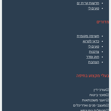
חדשות קרית ים
טעים לי
מדורים
חשיפה מקומית
כדאי לקרוא
טעים לי
צרכנות
חוק וסדר
הצהבת
בעלי מקצוע בחיפה
☑עורכי דין
☑סוכני ביטוח
☑יועצי משכנתאות
☑מעצבי פנים ואדריכלים
☑מטפלים גוף ונפש