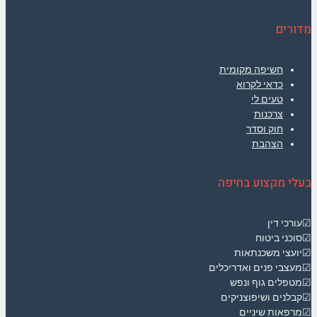
מדורים
חשיפה מקומית
כדאי לקרוא
טעים לי
צרכנות
חוק וסדר
הצהבת
בעלי מקצוע בחיפה
☑עורכי דין
☑סוכני ביטוח
☑יועצי משכנתאות
☑מעצבי פנים ואדריכלים
☑מטפלים גוף ונפש
☑קבלנים ושיפוצניקים
☑מרפאות שיניים