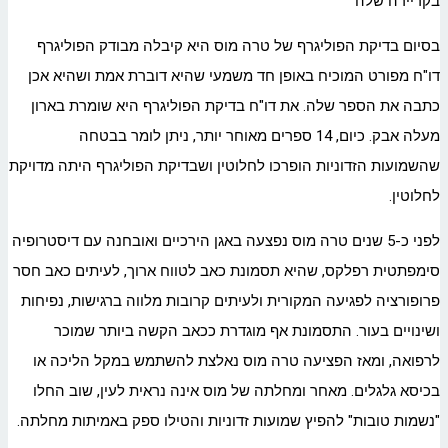
בקריירה שלה
בסיום בדיקת הפוליגרף של טרה מוס היא קיבלה מבודק הפוליגרף
דו"ח מפורט המוכיח באופן חד משמעי שהיא דוברת אמת ושהיא אכן
כתבה את הספר שלה. את דו"ח בדיקת הפוליגרף היא שומרת בארון
מעלה אבק. כיום, 14 ספרים מאוחר יותר, ניתן לומר בבטחה
שהשמועות הזדוניות הופרכו לחלוטין ושבדיקת הפוליגרף היתה מדויקת
לחלוטין.
לפני כ-5 שנים טרה מוס נפצעה באגן הירכיים ואובחנה עם דיסטרופיה
סימפתטית רפלקס, שהיא תסמונת כאב לטווח ארוך, לעיתים כאב חסר
פרופורציה לפגיעה המקורית ולעיתים קרובות מלווה ברגישות, נפיחות
ושינויים בעור. התסמונת אף מוגדרת ככאב הקשה ביותר שמוכר
לרפואה, ומאז הפציעה טרה מוס נאלצת להשתמש במקל הליכה או
בכיסא גלגלים. מאחר ומחלתה של מוס אינה נראית לעין, שוב החלו
"נשמות טובות" להפיץ שמועות זדוניות והטילו ספק באמיתות מחלתה.