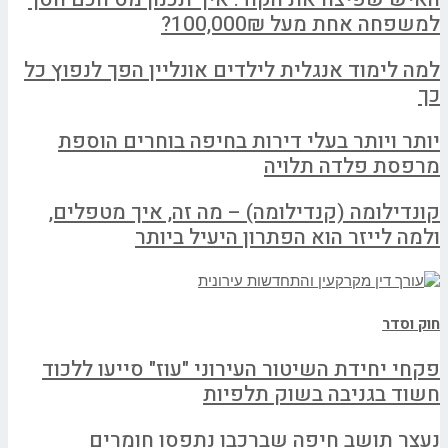
למשפחה אחת מעל 100,000₪?
למה לימוד אנגלית לילדים אונליין הפך לנפוץ כל
כך
יותר ויותר בעלי דירות בחיפה בוחרים הוספת
מרפסת פלדה תלויה
קונדילומה (קנדילומה) – מה זה, איך מטפלים,
ולמה לייזר הוא הפתרון היעיל ביותר
חוק וסדר
פקחי יחידת השיטור העירוני "עוז" סייעו ללכוד
חשוד בגניבה בשוק תלפיות
נעצר תושב חיפה שברכבו נתפסו חומרים