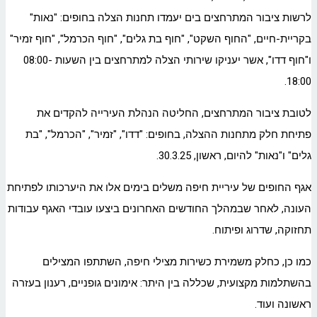
לרשות ציבור המתרחצים בים יעמדו תחנות הצלה בחופים: "נאות"
בקריית-חיים, "החוף השקט", "חוף בת גלים", "חוף הכרמל", "חוף זמיר"
ו"חוף דדו", אשר יעניקו שירותי הצלה למתרחצים בין השעות 08:00-
18:00.
לטובת ציבור המתרחצים, החליטה הנהלת העירייה להקדים את
פתיחת חלק מתחנות ההצלה, בחופים: "דדו", "זמיר", "הכרמל", "בת
גלים" ו"נאות" להיום, ראשון, 30.3.25.
אגף החופים של עיריית חיפה משלים בימים אלו את היערכותו לפתיחת
העונה, לאחר שבמהלך החודשים האחרונים ביצעו עובדי האגף עבודות
תחזוקה, שדרוג ופיתוח.
כמו כן, כחלק משמירת כשירות מצילי חיפה, השתתפו המצילים
בהשתלמות מקצועית, שכללה בין היתר: אימונים גופניים, רענון בעזרה
ראשונה ועוד.