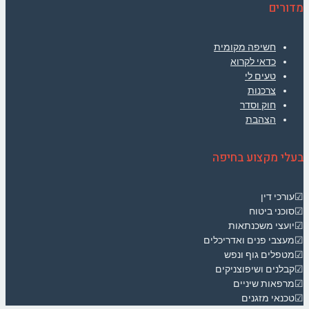
מדורים
חשיפה מקומית
כדאי לקרוא
טעים לי
צרכנות
חוק וסדר
הצהבת
בעלי מקצוע בחיפה
☑עורכי דין
☑סוכני ביטוח
☑יועצי משכנתאות
☑מעצבי פנים ואדריכלים
☑מטפלים גוף ונפש
☑קבלנים ושיפוצניקים
☑מרפאות שיניים
☑טכנאי מזגנים