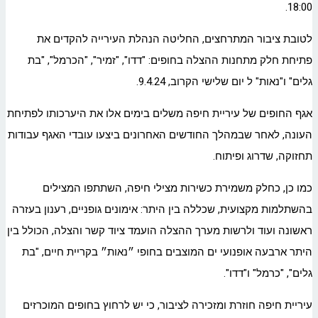
18:00.
לטובת ציבור המתרחצים, החליטה הנהלת העירייה להקדים את
פתיחת חלק מתחנות ההצלה בחופים: "דדו", "זמיר", "הכרמל", "בת
גלים" ו"נאות" ל יום שלישי הקרוב, 9.4.24.
אגף החופים של עיריית חיפה משלים בימים אלו את היערכותו לפתיחת
העונה, לאחר שבמהלך החודשים האחרונים ביצעו עובדי האגף עבודות
תחזוקה, שדרוג ופיתוח.
כמו כן, כחלק משמירת כשירות מצילי חיפה, השתתפו המצילים
בהשתלמות מקצועית, שכללה בין היתר: אימונים גופניים, רענון בעזרה
ראשונה ועוד ולרשות מערך ההצלה הועמד ציוד קשר והצלה, הכולל בין
היתר ארבעה אופנועי ים המוצבים בחופי ״נאות״ בקריית חיים, "בת
גלים", "כרמל" ו"דדו".
עיריית חיפה חוזרת ומזכירה לציבור, כי יש לרחוץ בחופים המוכרזים