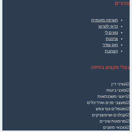
מדורים
חשיפה מקומית
כדאי לקרוא
טעים לי
צרכנות
חוק וסדר
הצהבת
בעלי מקצוע בחיפה
☑עורכי דין
☑סוכני ביטוח
☑יועצי משכנתאות
☑מעצבי פנים ואדריכלים
☑מטפלים גוף ונפש
☑קבלנים ושיפוצניקים
☑מרפאות שיניים
☑טכנאי מזגנים