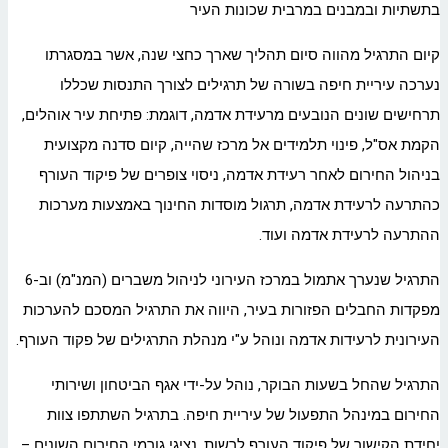
בתשתיות ובמבנים במרבית שכונות העיר
קיום התרגיל מהווה סיום תהליך שארך כחצי שנה, אשר במסגרתו
נערכה עיריית חיפה בשורה של תרגילים לצורך התנסות שכללו
תרחישים שונים הנובעים מרעידת אדמה, דוגמת: פתיחת עיר אוהלים,
הקמת אס"ל, פינוי תלמידים אל מרכז שהייה, קיום סדנה מקצועית
בניהול החירום לאחר רעידת אדמה, ניסוי צופרים של פיקוד העורף
כהתרעה לרעידת אדמה, תרגול מוסדות החינוך באמצעות מערכות
ההתרעה לרעידת אדמה ועוד.
התרגיל שנערך אתמול במרכז העירוני לניהול משברים (המנ"מ) וב-6
מפקדות החבלים הפזורות בעיר, היווה את התרגיל המסכם להערכות
העירונית לרעידות אדמה ונוהל ע"י מנהלת התרגילים של פקוד העורף.
התרגיל שהחל בשעות הבוקר, נוהל על-ידי אגף הביטחון ושירותי
החירום במינהל התפעול של עיריית חיפה. בתרגיל השתתפו צוות
יחידת הקישור של פיקוד העורף לרשות, נציגי גורמי החירום השונים –