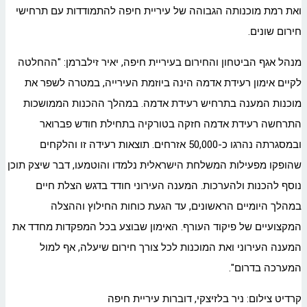
ואת רמת מוכנותה הגבוהה של עיריית חיפה להתמודדות עם תרחישי
חירום שונים.
מנהל אגף הביטחון והחירום בעיריית חיפה, יאיר זילברמן: "ההחלטה
לקיים אימון רעידת אדמה הינה ביוזמת העירייה, במטרה לשפר את
מוכנות המענה בתרחיש רעידת אדמה. במהלך ההכנות הממושכות
התרחשה רעידת אדמה חזקה בטורקיה בתחילת חודש פברואר
ובמסגרתה נהרגו כ-50,000 אזרחים. תוצאות רעידה זו והלקחים
שהופקו מפעילות המשלחת הישראלית נלמדו והוטמעו, דבר שיצק תוכן
נוסף להכנות ולהערכות. המענה העירוני חודד בדגש הצלת חיים
במהלך היומיים הראשונים, עד הגעת כוחות החילוץ וההצלה
המקצועיים של פיקוד העורף. האימון שבוצע בכל המפקדות מחדד את
המענה העירוני ואת המוכנות לכל צורך חירום שיעלה, אף למול
המערכה בדרום".
קרדיט צילום: ניר בלזיצקי, דוברות עיריית חיפה