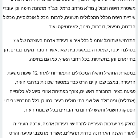
משטרת חיפה וזבולון, מד"א מרחב כרמל וכב"ה מתחנת חיפה וכן עובדי
עיריית חיפה מכלל המכלולים השונים, לרבות: מכלול אוכלוסייה, מכלול
הנדסה, תפעול, דוברות, חינוך, לוגיסטיקה ועוד.
התרחיש שתורגל אתמול כלל אירוע רעידת אדמה בעוצמה של 7.5
בסולם ריכטר, שמוקדה בבקעת בית שאן, אשר הסבה נזקים כבדים, הן
בחיי אדם והן בתשתיות, בכל רחבי הארץ, כמו גם בחיפה.
במסגרת התרגיל תרגלו המכלולים התמודדות לאחר 12 שעות משעת
הרעידה, במצב שבו קיים הרס כבד במספר שכונות ברחבי העיר,
פגיעה בצירי תחבורה ראשיים, צורך בפתיחת אזורי סיוע לאוכלוסייה
(אס"לים) וניטרולם של שני בתי חולים בעיר. כמו כן כלל התרחיש ריבוי
הפסקות חשמל וחשש לזיהום מי הברזים בכל שכונות העיר.
כחלק מהיערכות העירייה לתרחישי רעידות אדמה, ערכה העירייה
לאורך השנה האחרונה סדרת תרגילים, אשר דימו מצבי פגיעה והרס