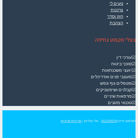
טעים לי
צרכנות
חוק וסדר
הצהבת
בעלי מקצוע בחיפה
☑עורכי דין
☑סוכני ביטוח
☑יועצי משכנתאות
☑מעצבי פנים ואדריכלים
☑מטפלים גוף ונפש
☑קבלנים ושיפוצניקים
☑מרפאות שיניים
☑טכנאי מזגנים
לפרסום חייגו
0523190319
- אלי גולדמן
|
מדיניות פרטיות