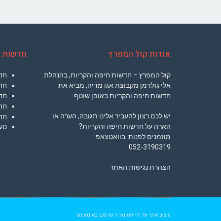
אודות קול המפרץ
חדשות ח
קול המפרץ – חדשות חיפה והקריות, בהנהלת
חד
אלי גולדמן מקבוצת אגו מדיה, מביא את
חד
חדשות חיפה והקריות באופן שוטף.
חדש
חדש
יש לכם רצון להעביר אלינו תגובה, הערה או
חד
הארה על חדשות חיפה והקריות?
טעי
מוזמנים לפנות בוואטצאפ:
052-3190319
הצהרת נגישות האתר
עיצוב אתר על ידי
אגו מדיה פרסום באינטרנט