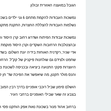
הגובל במועצה האזורית זבולון.
נמשכות העבודות להקמ
נשלמות העבודות להצללת החצרות, התקנת מתקנ
נמשכות עבודות הפיתוח ושדרוג רחוב קרן היסוד 
ובהצטלבות הרחובות השקדים וקרן היסוד מוקמת כ
אדי שניר, רקדנית האוחזת בידיה יונת השלום. בש
שחמט ולצידם גם שולחנות פיקניק של קק"ל. הרחוב
היווצרות פקקי התנועה ביציאה ובכניסה לשכונת 
והנס מולר תקטן, מה שיאפשר את הפיכת שד' חן לדו 
הושלם סימון שביל רוכבי אופניים בדרך רבין המוב
בצבע זה שאר שבילי האופניים ברחבי העיר.
ברחוב אהוד מנור בשכונת נאות אפק הותקנו פסי 