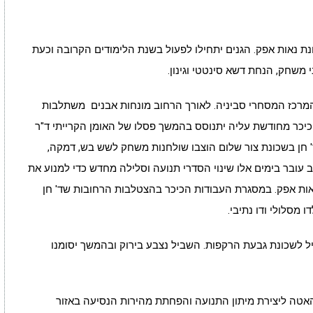
ת מתחם 6 גני ילדים בשכונת נאות אפק. הגנים יתחילו לפעול בשנת הלימודים הקרובה וכעת
י משחק,
הנחת דשא סינטטי וגינון.
והמרכז המסחרי סביניה. לאורך הרחוב מונחות אבנים משתלבות
יכר מחודשת עליה יתנוסס בהמשך פסלו של האומן הקרייתי ד"ר
ד' חן בשכונת צור שלום הוצבו שולחנות משחק לשש בש, דמקה,
 עובר בימים אלו שינוי הסדרי תנועה וסלילה מחדש כדי למנוע את
נאות אפק. במסגרת העבודות הכיכר בהצטלבות הרחובות שד' חן
מסלולי ודו נתיבי.
יל לשכונת גבעת הרקפות. השביל נצבע בירוק ובהמשך יסומנו
האטה ליצירת מיתון התנועה והפחתת מהירות הנסיעה באזור