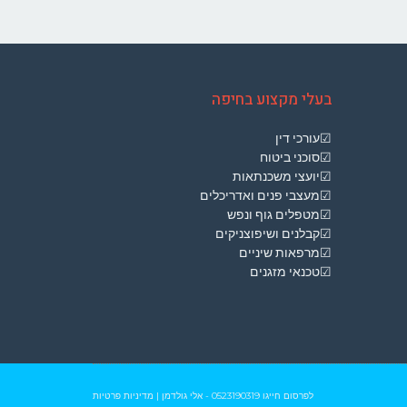
בעלי מקצוע בחיפה
☑עורכי דין
☑סוכני ביטוח
☑יועצי משכנתאות
☑מעצבי פנים ואדריכלים
☑מטפלים גוף ונפש
☑קבלנים ושיפוצניקים
☑מרפאות שיניים
☑טכנאי מזגנים
לפרסום חייגו
0523190319
- אלי גולדמן
|
מדיניות פרטיות