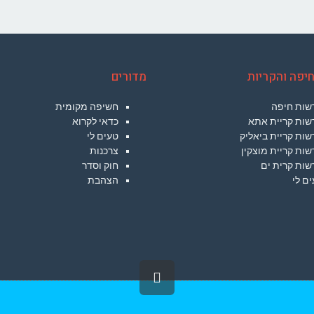
יפה והקריות
מדורים
שות חיפה
חשיפה מקומית
שות קריית אתא
כדאי לקרוא
ות קריית ביאליק
טעים לי
ות קריית מוצקין
צרכנות
שות קרית ים
חוק וסדר
ם לי
הצהבת
גלילה
לראש
העמוד