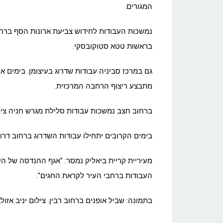
המגורים.
נמשכות העבודות לחידוש צביעת ארונות הסף ברחבי
בראשות טטא סטוקובסקי.
גם במרכז סביניה עבודות שדרוג בעיצומן. בימים א
מתבצע ריצוף הרחבה המרכזית.
ברחוב חצב נמשכות עבודות סלילת מגרש חניה ציבורי שימנה 27 חנייות חדשות שיקלו על מ
בימים הקרובים יתחילו עבודות השדרוג ברחוב דרו
מעיריית קריית ביאליק נמסר: "אגף ההנדסה של ה
העבודות ברחבי העיר לקראת החגים".
בתמונה: שביל אופנים ברחוב רבין. צילום יניב אזולא