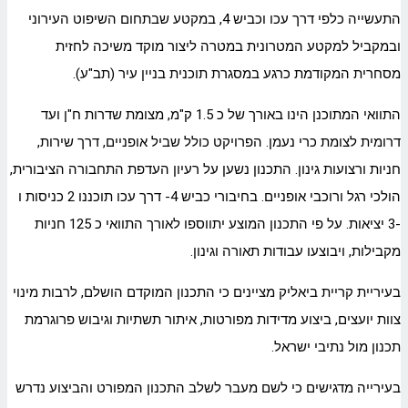
התעשייה כלפי דרך עכו וכביש 4, במקטע שבתחום השיפוט העירוני
ובמקביל למקטע המטרונית במטרה ליצור מוקד משיכה לחזית
מסחרית המקודמת כרגע במסגרת תוכנית בניין עיר (תב"ע).
התוואי המתוכנן הינו באורך של כ 1.5 ק"מ, מצומת שדרות ח"ן ועד
דרומית לצומת כרי נעמן. הפרויקט כולל שביל אופניים, דרך שירות,
חניות ורצועות גינון. התכנון נשען על רעיון העדפת התחבורה הציבורית,
הולכי רגל ורוכבי אופניים. בחיבורי כביש 4- דרך עכו תוכננו 2 כניסות ו
-3 יציאות. על פי התכנון המוצע יתווספו לאורך התוואי כ 125 חניות
מקבילות, ויבוצעו עבודות תאורה וגינון.
בעיריית קריית ביאליק מציינים כי התכנון המוקדם הושלם, לרבות מינוי
צוות יועצים, ביצוע מדידות מפורטות, איתור תשתיות וגיבוש פרוגרמת
תכנון מול נתיבי ישראל.
בעירייה מדגישים כי לשם מעבר לשלב התכנון המפורט והביצוע נדרש