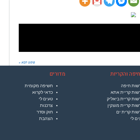
פוסט הבא »
יפה והקריות
מדורים
שות חיפה
חשיפה מקומית
שות קריית אתא
כדאי לקרוא
ות קריית ביאליק
טעים לי
ות קריית מוצקין
צרכנות
שות קרית ים
חוק וסדר
ם לי
הצהבת