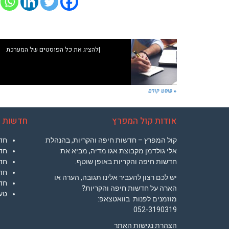
|
להציג את כל הפוסטים של המערכת
« פוסט קודם
אודות קול המפרץ
חדשות ח
קול המפרץ – חדשות חיפה והקריות, בהנהלת
חד
אלי גולדמן מקבוצת אגו מדיה, מביא את
חד
חדשות חיפה והקריות באופן שוטף.
חדש
חדש
יש לכם רצון להעביר אלינו תגובה, הערה או
חד
הארה על חדשות חיפה והקריות?
טעי
מוזמנים לפנות בוואטצאפ:
052-3190319
הצהרת נגישות האתר