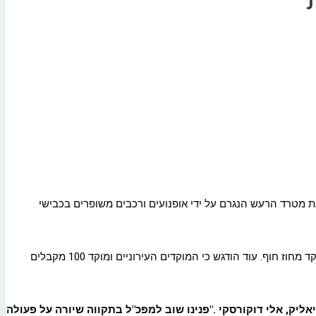
ת מטרד הרעש הנגרם על ידי אופנועים ורכבים משופרים בכבישי
במכתבם מציינים ראשי הערים כי סוגיית הרעש הועלתה פעמים רבות בפני גורמי משטרה שונים, וכי היא מוכרת למפכ"ל עוד מתקופת כהונתו כמפקד מחוז חוף. עוד הודגש כי המוקדים העירוניים ומוקד 100 מקבלים
אליק, אלי דוקורסקי
.
"פנינו שוב למפכ"ל בתקווה שיורה על פעולה