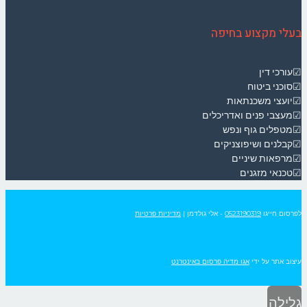
בעלי מקצוע בחיפה
☑עורכי דין
☑סוכני ביטוח
☑יועצי משכנתאות
☑מעצבי פנים ואדריכלים
☑מטפלים גוף ונפש
☑קבלנים ושיפוצניקים
☑מרפאות שיניים
☑טכנאי מזגנים
לפרסום חייגו
0523190319
- אלי גולדמן
|
מדיניות פרטיות
עיצוב אתר על ידי
אגו מדיה פרסום באינטרנט
גלילה