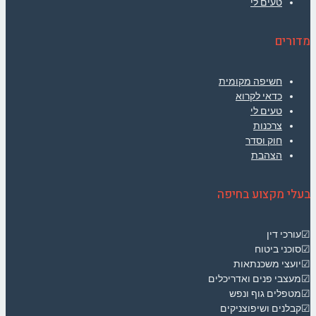
טעים לי
מדורים
חשיפה מקומית
כדאי לקרוא
טעים לי
צרכנות
חוק וסדר
הצהבת
בעלי מקצוע בחיפה
☑עורכי דין
☑סוכני ביטוח
☑יועצי משכנתאות
☑מעצבי פנים ואדריכלים
☑מטפלים גוף ונפש
☑קבלנים ושיפוצניקים