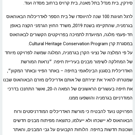
סירקין, בית מנדל בתל מאנה, בית קרויס ברחוב מסדה ועוד.
לרגל חגיגות 100 שנה להיווסדו של בית הספר לאדריכלות הבאוהאוס
בגרמניה, שהתקיימו בשנת 2019, משרד החוץ הגרמני הקצה באופן
חד-פעמי מלגה, המיועדת לתמיכה בפרויקטים הקשורים לבאוהאוס
במסגרת קרן Cultural Heritage Conservation Program.
על פי המלצה של נציגי הקרן בגרמניה, המלגה שמשה לפרויקט מיוחד
של המחלקה לשימור מבנים בעיריית חיפה: ״נראות המורשת
האדריכלית בסגנון הבינלאומי בחיפה – באתר הפיזי ובאתר המקוון״,
שמטרתו להאיר את יצירתם של אותם אדריכלים מזרם הבאוהאוס שבנו
את חיפה בעשורים הראשונים של המאה ה-20, ואשר התחנכו בדרכי
המודרניזם בגרמניה והושפעו ממנו.
הפרויקט נועד להבטיח כי מורשת האדריכלים המודרניסטים ורוח
הבאוהאוס לא יישכחו ולא ייעלמו, כתוצאה מפיתוח מבנים חדשים
ושכונות חדשות בחיפה. הלוחות הקבועים על גבי המבנים, והאתר