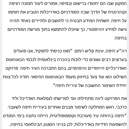
המקוון שבו הם יתועדו ברישום ובמיפוי, אמורים ליצור תמונה רציפה
וקוהרנטית של הדרך שבה המודרניזם באדריכלות הטביע את חותמו
על חיפה. תשתית המידע תבטיח כי לתושבים ולתיירים כאחד תהיה
גישה למידע ההיסטורי, כך שיוכלו להתמצא בתוך מורשת המודרניזם
בחיפה.
רה״ע חיפה, עינת קליש רותם: ״מאז כניסתי לתפקיד, אנו פועלים
בערוצים רבים ושונים כדי לזכות בהכרה בינלאומית לנכסי הבאוהאוס
האדריכליים הייחודיים והיפהפיים, בהם התברכה העיר חיפה. פרויקט
השילוט הוא עוד צעד בחיזוק מעמד הבאוהאוס החיפאי. תודה לכל צוות
יחידת השימור החשובה של עיריית חיפה״.
את הפרויקט ליווה מתחילתו ועד לפרישתו לגמלאות האדריכל וליד
כרכבי, ראש המחלקה לשימור מבנים ואתרים בעיריית חיפה לשעבר:
״חיפה בהיותה עיר מעורבת וקוסמופוליטית, הייתה נתונה בימי המנדט
להשפעות הדדיות באדריכלות, לכן בנייני הסגנון הבינלאומי בחיפה,