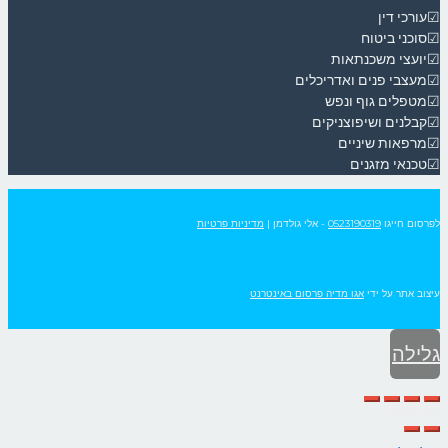
☑עורכי דין
☑סוכני ביטוח
☑יועצי משכנתאות
☑מעצבי פנים ואדריכלים
☑מטפלים גוף ונפש
☑קבלנים ושיפוצניקים
☑מרפאות שיניים
☑טכנאי מזגנים
לפרסום חייגו
0523190319
- אלי גולדמן
|
מדיניות פרטיות
עיצוב אתר על ידי
אגו מדיה פרסום באינטרנט
גלילה
לראש