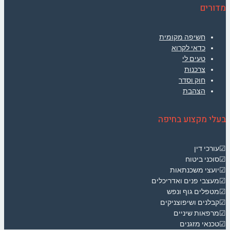
מדורים
חשיפה מקומית
כדאי לקרוא
טעים לי
צרכנות
חוק וסדר
הצהבת
בעלי מקצוע בחיפה
☑עורכי דין
☑סוכני ביטוח
☑יועצי משכנתאות
☑מעצבי פנים ואדריכלים
☑מטפלים גוף ונפש
☑קבלנים ושיפוצניקים
☑מרפאות שיניים
☑טכנאי מזגנים