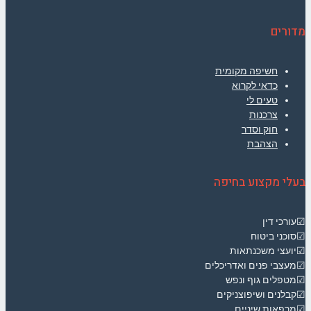
מדורים
חשיפה מקומית
כדאי לקרוא
טעים לי
צרכנות
חוק וסדר
הצהבת
בעלי מקצוע בחיפה
☑עורכי דין
☑סוכני ביטוח
☑יועצי משכנתאות
☑מעצבי פנים ואדריכלים
☑מטפלים גוף ונפש
☑קבלנים ושיפוצניקים
☑מרפאות שיניים