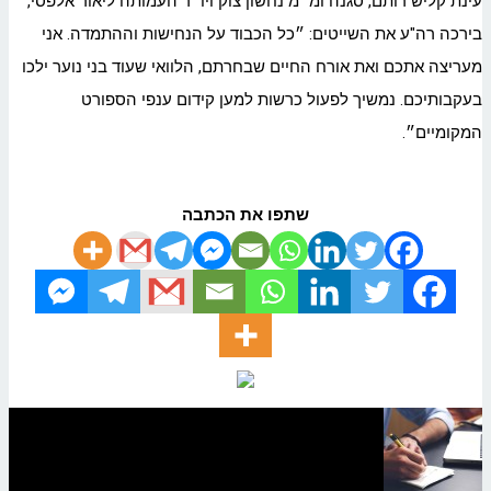
עינת קליש רותם, סגנה ומ״מ נחשון צוק ויו״ר העמותה ליאור אלפסי,
בירכה רה"ע את השייטים: ״כל הכבוד על הנחישות וההתמדה. אני
מעריצה אתכם ואת אורח החיים שבחרתם, הלוואי שעוד בני נוער ילכו
בעקבותיכם. נמשיך לפעול כרשות למען קידום ענפי הספורט
המקומיים״.
שתפו את הכתבה