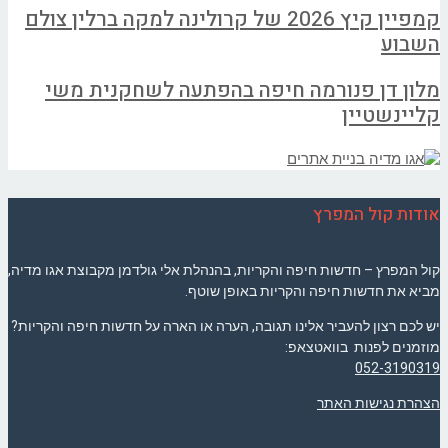
קמפיין קיץ 2026 של קרולינה למקה ברלין צולם
השבוע
מלון דן פנורמה חיפה בהפתעה לשחקנית משי
קליינשטיין
אודות קול המפרץ
קול המפרץ – חדשות חיפה והקריות, בהנהלת אלי גולדמן מקבוצת אגו מדיה,
מביא את חדשות חיפה והקריות באופן שוטף.
יש לכם רצון להעביר אלינו תגובה, הערה או הארה על חדשות חיפה והקריות?
מוזמנים לפנות בוואטצאפ:
052-3190319
הצהרת נגישות האתר