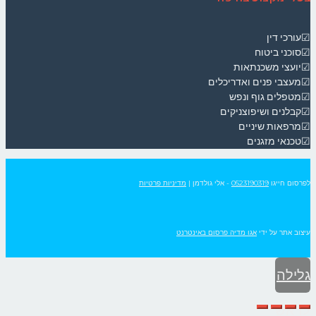
☑עורכי דין
☑סוכני ביטוח
☑יועצי משכנתאות
☑מעצבי פנים ואדריכלים
☑מטפלים גוף ונפש
☑קבלנים ושיפוצניקים
☑מרפאות שיניים
☑טכנאי מזגנים
לפרסום חייגו
0523190319
- אלי גולדמן
|
מדיניות פרטיות
עיצוב אתר על ידי
אגו מדיה פרסום באינטרנט
גלילה
לראש