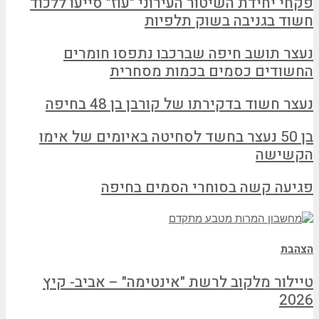
פקחי יחידת השיטור העירוני "עוז" סייעו ללכוד
חשוד בגניבה בשוק תלפיות
נעצר תושב חיפה שברכבו נתפסו חומרים
החשודים כסמים בכמות מסחרית
נעצר חשוד בדקירתו של קורבן בן 48 בחיפה
בן 50 נעצר בחשד לסחיטה באיומים של אימו
הקשישה
פגיעה קשה בסוחרי הסמים בחיפה
הצהבת
טיילור מלקוב לרשת "אינטימה" – אביב- קיץ
2026