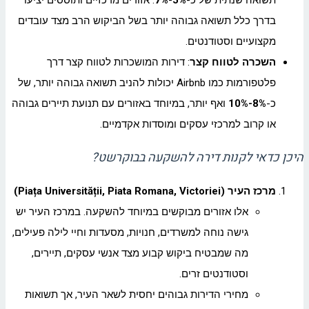
תשואה שנתית של כ-
5%-7%
. אזורים מרכזיים ותוססים יציעו
בדרך כלל תשואה גבוהה יותר בשל הביקוש הרב מצד עובדים
מקצועיים וסטודנטים.
השכרה לטווח קצר
: דירות המושכרות לטווח קצר דרך
פלטפורמות כמו Airbnb יכולות להניב תשואה גבוהה יותר, של
כ-
8%-10%
ואף יותר, במיוחד באזורים עם תנועת תיירים גבוהה
או קרוב למרכזי עסקים ומוסדות אקדמיים.
היכן כדאי לקנות דירה להשקעה בבוקרשט?
מרכז העיר (Piața Universității, Piata Romana, Victoriei)
אלו אזורים מבוקשים במיוחד להשקעה. במרכז העיר יש
גישה נוחה למשרדים, חנויות, מסעדות וחיי לילה פעילים,
מה שמבטיח ביקוש קבוע מצד אנשי עסקים, תיירים,
וסטודנטים זרים.
מחירי הדירות גבוהים יחסית לשאר העיר, אך תשואות